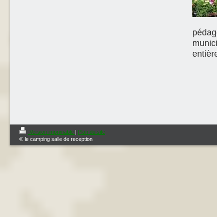
pédag
munic
entièr
Version imprimable
|
Plan du site
© le camping salle de reception